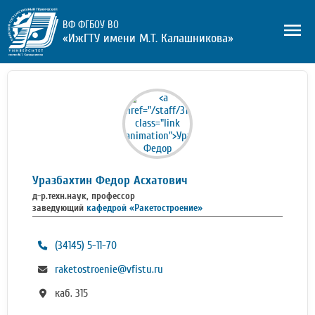
ВФ ФГБОУ ВО
«ИжГТУ имени М.Т. Калашникова»
Уразбахтин Федор Асхатович
д-р.техн.наук, профессор
заведующий
кафедрой «Ракетостроение»
(34145) 5-11-70
raketostroenie@vfistu.ru
каб. 315