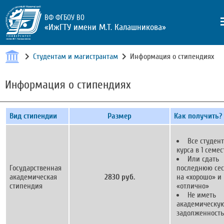
ВФ ФГБОУ ВО
«ИжГТУ имени М.Т. Калашникова»
Студентам и магистрантам
Информация о стипендиях
Информация о стипендиях
Вид стипендии
Размер
Как получить?
Все студент
курса в 1 семес
Или сдать
Государственная
последнюю се
академическая
2830 руб.
на «хорошо» и
стипендия
«отлично»
Не иметь
академическу
задолженность