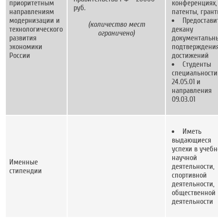
приоритетным
конференциях,
руб.
направлениям
патенты, грант
модернизации и
Предостави
(количество мест
технологического
декану
ограничено)
развития
документальн
экономики
подтверждени
России
достижений
Студенты
специальности
24.05.01 и
направления
09.03.01
Иметь
выдающиеся
успехи в учебн
научной
Именные
деятельности,
стипендии
спортивной
деятельности,
общественной
деятельности