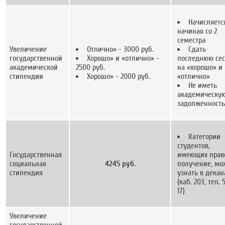
Начисляетс
начиная со 2
семестра
Увеличение
Отлично» - 3000 руб.
Сдать
государственной
Хорошо» и «отлично» -
последнюю се
академической
2500 руб.
на «хорошо» и
стипендии
Хорошо» - 2000 руб.
«отлично»
Не иметь
академическу
задолженность
Категории
студентов,
Государственная
имеющих прав
социальная
4245 руб.
получение, мо
стипендия
узнать в декан
(каб. 203, тел. 
17)
Увеличение
государственной