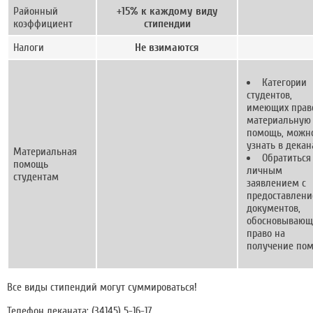
Районный
+15% к каждому виду
коэффициент
стипендии
Налоги
Не взимаются
Категории
студентов,
имеющих прав
материальную
помощь, можн
узнать в декан
Материальная
Обратиться
помощь
личным
студентам
заявлением с
предоставлен
документов,
обосновывающ
право на
получение по
Все виды стипендий могут суммироваться!
Телефон деканата: (34145) 5-16-17