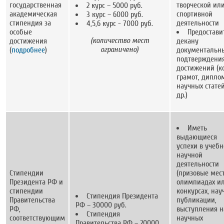
государственная
творческой ил
2 курс – 5000 руб.
академическая
спортивной
3 курс – 6000 руб.
стипендия за
деятельности
4,5,6 курс - 7000 руб.
особые
Предостави
(количество мест
достижения
декану
ограничено)
(
подробнее
)
документальн
подтверждени
достижений (к
грамот, дипло
научных стате
др.)
Иметь
выдающиеся
успехи в учебн
научной
деятельности
Стипендии
(призовые мест
Президента РФ и
олимпиадах и
стипендии
конкурсах, на
Стипендия Президента
Правительства
публикации,
РФ – 30000 руб.
РФ,
выступления н
Стипендия
соответствующим
научных
Правительства РФ – 20000