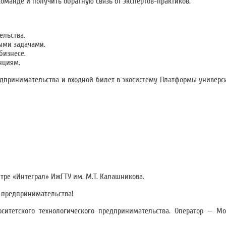
команде и получить обратную связь от экспертов-практиков.
ельства.
ыми задачами.
бизнесе.
нциям.
едпринимательства и входной билет в экосистему Платформы универс
ентре «Интеграл» ИжГТУ им. М.Т. Калашникова.
о предпринимательства!
ситетского технологического предпринимательства. Оператор — Мо